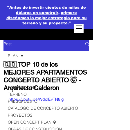
"Antes de invertir cientos de miles de
dólares en construir, primero
diseñamos la mejor estrategia para su
terreno y su proyecto."
Post
PLAN
🇩🇴 TOP 10 de los
PLAN
MEJORES APARTAMENTOS
CASAS
CONCEPTO ABIERTO 🤯 -
APARTAMENTOS
Arquitecto Calderon
RENTABILIDAD
TERRENO
https://youtu.be/WdclEvTN8lg
PRESUPUESTO
CATALOGO DE CONCEPTO ABIERTO
PROYECTOS
OPEN CONCEPT PLAN 💎
OBRAS DE CONSTRUCCION