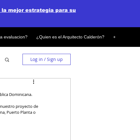
 la mejor estrategia para su
la evaluacion?
¿Quien es el Arquitecto Calderón?
+
Log in / Sign up
blica Dominicana.
a nuestro proyecto de 
na, Puerto Planta o 