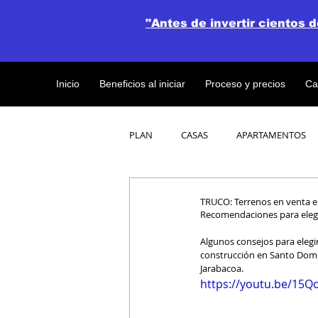
"Antes de invertir cientos 
Inicio
Beneficios al iniciar
Proceso y precios
Ca
PLAN
CASAS
APARTAMENTOS
CATALOGO DE CONCEPTO ABIERTO
TRUCO: Terrenos en venta 
Recomendaciones para elegir
Algunos consejos para elegir
OBRAS DE CONSTRUCCION
construcción en Santo Domin
Jarabacoa.
https://youtu.be/15