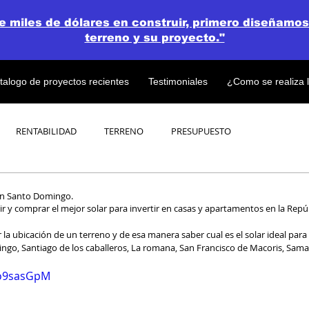
de miles de dólares en construir, primero diseñamos
terreno y su proyecto."
talogo de proyectos recientes
Testimoniales
¿Como se realiza 
RENTABILIDAD
TERRENO
PRESUPUESTO
PROYECTOS
OPEN CONCEPT PLAN 💎
en Santo Domingo.
 y comprar el mejor solar para invertir en casas y apartamentos en la Repú
 la ubicación de un terreno y de esa manera saber cual es el solar ideal par
go, Santiago de los caballeros, La romana, San Francisco de Macoris, Sama
Qo9sasGpM