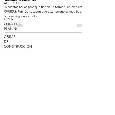
ABIERTO
A cuantos no les pasa que tienen un terreno, en este caso
PROYECTOS
en Moca Rep. Dom, saben que este terreno es muy bueno,
sin embargo, no sé sabe...
OPEN
CONCEPT
PLAN 💎
OBRAS
DE
CONSTRUCCION