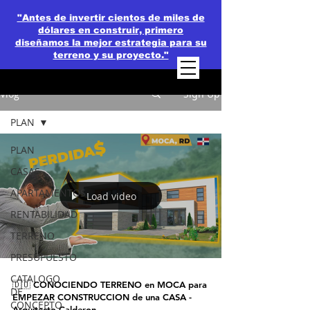
"Antes de invertir cientos de miles de
dólares en construir, primero
diseñamos la mejor estrategia para su
terreno y su proyecto."
Vlog
Sign Up
PLAN
PLAN
CASAS
APARTAMENTOS
Load video
RENTABILIDAD
TERRENO
PRESUPUESTO
CATALOGO
🇩🇴 CONOCIENDO TERRENO en MOCA para
DE
EMPEZAR CONSTRUCCION de una CASA -
CONCEPTO
Arquitecto Calderon