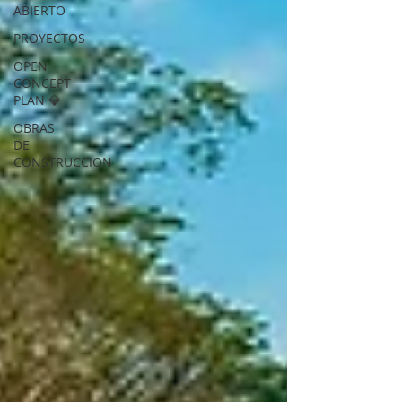
ABIERTO
PROYECTOS
OPEN
CONCEPT
PLAN 💎
OBRAS
DE
CONSTRUCCION