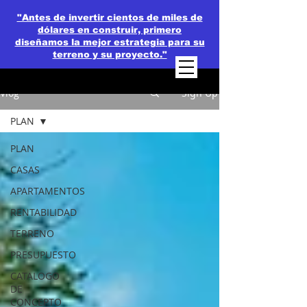
"Antes de invertir cientos de miles de
dólares en construir, primero
diseñamos la mejor estrategia para su
terreno y su proyecto."
Vlog
Sign Up
PLAN
PLAN
CASAS
APARTAMENTOS
RENTABILIDAD
TERRENO
PRESUPUESTO
CATALOGO
DE
CONCEPTO