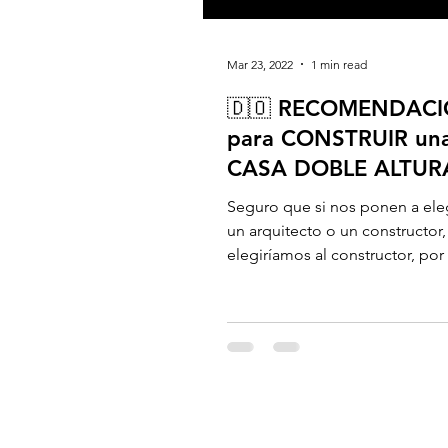
Mar 23, 2022
1 min read
🇩🇴 RECOMENDAC
para CONSTRUIR un
CASA DOBLE ALTUR
Boca Canasta Bani -
Seguro que si nos ponen a eleg
Arquitecto Calderon
un arquitecto o un constructor,
elegiríamos al constructor, por
hecho de que con un...