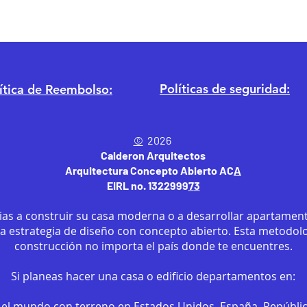
Políticas de seguridad:
ítica
de Reembolso:
©
2026
Calderon Arquitectos
Arquitectura Concepto Abierto AC
A
EIRL no. 1322999
7
3
ias a construir su casa moderna o a desarrollar apartament
sa estrategia de diseño con concepto abierto. Esta metodol
construcción no importa el país donde te encuentres.
Si planeas hacer una casa o edificio departamentos en:
el mundo con terreno en Estados Unidos, España, Repúbli