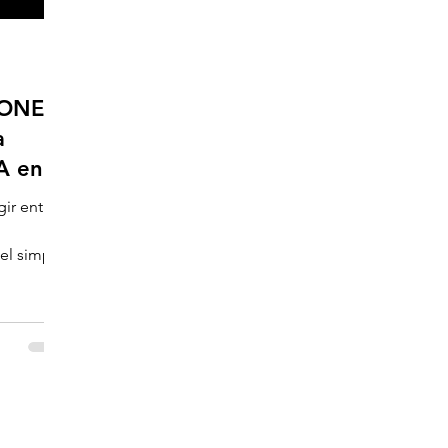
IONES
a
A en
ir entre
 el simple