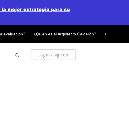
 la mejor estrategia para su
la evaluacion?
¿Quien es el Arquitecto Calderón?
+
Log in / Sign up