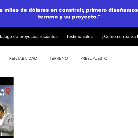
de miles de dólares en construir, primero diseñamos
terreno y su proyecto."
talogo de proyectos recientes
Testimoniales
¿Como se realiza 
RENTABILIDAD
TERRENO
PRESUPUESTO
PROYECTOS
OPEN CONCEPT PLAN 💎