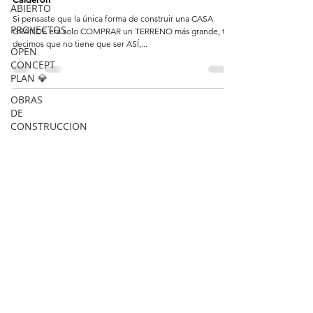
ABIERTO
Si pensaste que la única forma de construir una CASA
PROYECTOS
GRANDE era solo COMPRAR un TERRENO más grande, te
decimos que no tiene que ser ASÍ,...
OPEN
CONCEPT
PLAN 💎
OBRAS
DE
CONSTRUCCION