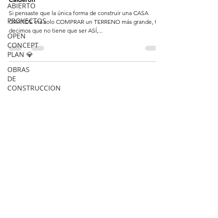
ABIERTO
Si pensaste que la única forma de construir una CASA
PROYECTOS
GRANDE era solo COMPRAR un TERRENO más grande, te
decimos que no tiene que ser ASÍ,...
OPEN
CONCEPT
PLAN 💎
OBRAS
DE
CONSTRUCCION