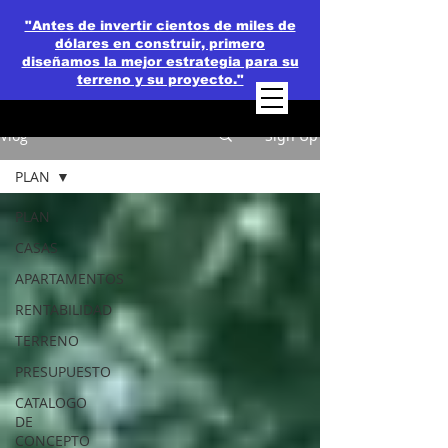
"Antes de invertir cientos de miles de
dólares en construir, primero
diseñamos la mejor estrategia para su
terreno y su proyecto."
Vlog
Sign Up
PLAN
PLAN
CASAS
APARTAMENTOS
RENTABILIDAD
TERRENO
PRESUPUESTO
CATALOGO
DE
CONCEPTO