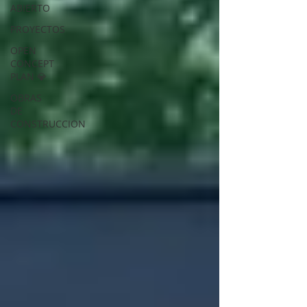
ABIERTO
PROYECTOS
OPEN
CONCEPT
PLAN 💎
OBRAS
DE
CONSTRUCCION