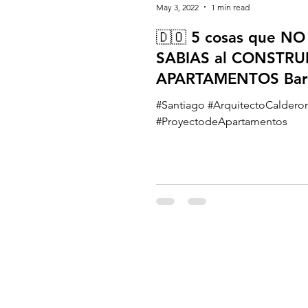
May 3, 2022
1 min read
🇩🇴 5 cosas que NO
SABIAS al CONSTRUI
APARTAMENTOS Bar
San José Santiago
#Santiago #ArquitectoCaldero
#ProyectodeApartamentos