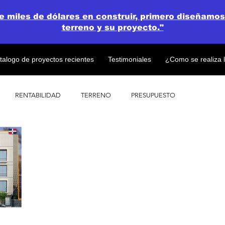
de miles de dólares en construir, primero diseñamos
terreno y su proyecto."
talogo de proyectos recientes
Testimoniales
¿Como se realiza 
RENTABILIDAD
TERRENO
PRESUPUESTO
PROYECTOS
OPEN CONCEPT PLAN 💎