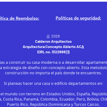
Políticas de seguridad:
ítica
de Reembolso:
©
2026
Calderon Arquitectos
Arquitectura Concepto Abierto AC
A
EIRL no. 1322999
7
3
ias a construir su casa moderna o a desarrollar apartament
sa estrategia de diseño con concepto abierto. Esta metodol
construcción no importa el país donde te encuentres.
Si planeas hacer una casa o edificio departamentos en:
el mundo con terreno en Estados Unidos, España, Repúbli
, Costa Rica, Panamá, Colombia, Ecuador, Perú, Bolivia, Chi
Puerto Rico, República Dominicana y Turcos Caicos.