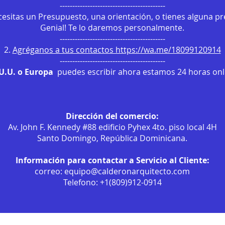
------------------------------------------
ecesitas un Presupuesto, una orientación, o tienes alguna p
Genial! Te lo daremos personalmente.
------------------------------------------
2.
Agréganos a tus contactos https://wa.me/18099120914
------------------------------------------
.U.U. o Europa
puedes escribir ahora estamos 24 horas onli
Dirección del comercio:
Av. John F. Kennedy #88 edificio Pyhex 4to. piso local 4H
Santo Domingo, República Dominicana.
Información para contactar a Servicio al Cliente:
correo:
equipo@calderonarquitecto.com
Telefono: +1(809)912-0914