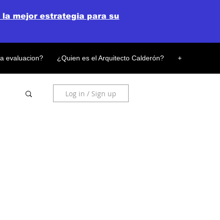
 la mejor estrategia para su
la evaluacion?
¿Quien es el Arquitecto Calderón?
+
Log in / Sign up