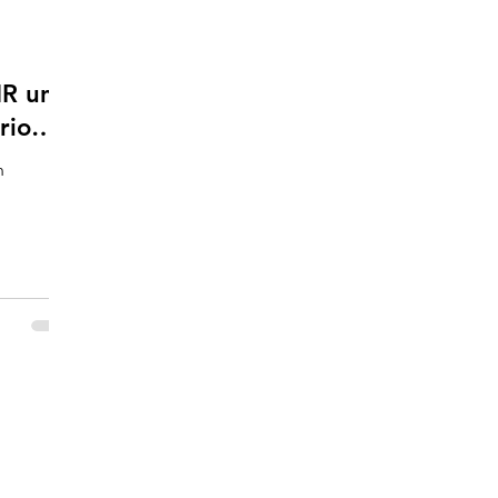
R un
rio
n