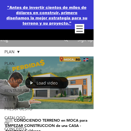
"Antes de invertir cientos de miles de
dólares en construir, primero
diseñamos la mejor estrategia para su
terreno y su proyecto."
Vlog
Sign Up
PLAN
PLAN
CASAS
APARTAMENTOS
Load video
RENTABILIDAD
TERRENO
PRESUPUESTO
CATALOGO
🇩🇴 CONOCIENDO TERRENO en MOCA para
DE
EMPEZAR CONSTRUCCION de una CASA -
CONCEPTO
Arquitecto Calderon