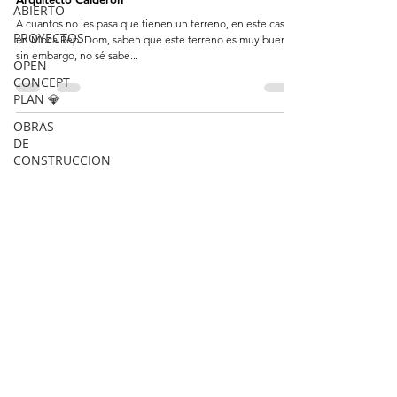
ABIERTO
A cuantos no les pasa que tienen un terreno, en este caso
PROYECTOS
en Moca Rep. Dom, saben que este terreno es muy bueno,
sin embargo, no sé sabe...
OPEN
CONCEPT
PLAN 💎
OBRAS
DE
CONSTRUCCION