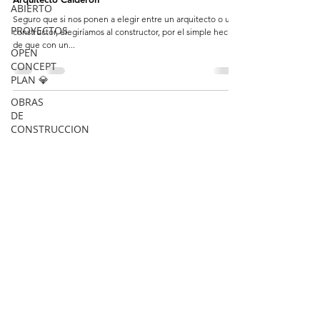
ABIERTO
Seguro que si nos ponen a elegir entre un arquitecto o un
PROYECTOS
constructor, elegiríamos al constructor, por el simple hecho
de que con un...
OPEN
CONCEPT
PLAN 💎
OBRAS
DE
CONSTRUCCION