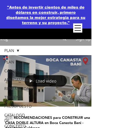
"Antes de invertir cientos de miles de
dólares en construir, primero
diseñamos la mejor estrategia para su
terreno y su proyecto."
Vlog
Sign Up
PLAN
PLAN
CASAS
APARTAMENTOS
Load video
RENTABILIDAD
TERRENO
PRESUPUESTO
CATALOGO
🇩🇴 RECOMENDACIONES para CONSTRUIR una
DE
CASA DOBLE ALTURA en Boca Canasta Bani -
CONCEPTO
Arquitecto Calderon