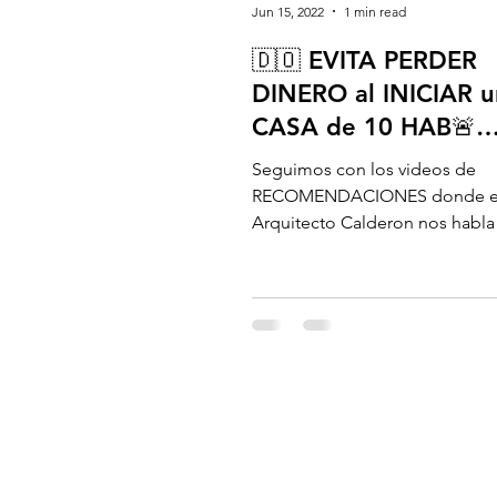
Jun 15, 2022
1 min read
🇩🇴 EVITA PERDER
DINERO al INICIAR u
CASA de 10 HAB🚨
SOLUCIÓN FAMILIA
Seguimos con los videos de
GRANDES🚨
RECOMENDACIONES donde e
Arquitecto Calderon nos habl
NO PERDER MI DINERO al EM
una CASA GRANDE....