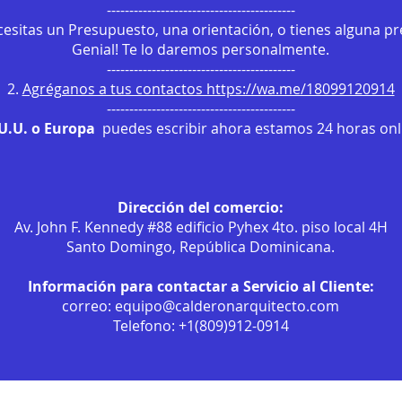
------------------------------------------
ecesitas un Presupuesto, una orientación, o tienes alguna p
Genial! Te lo daremos personalmente.
------------------------------------------
2.
Agréganos a tus contactos https://wa.me/18099120914
------------------------------------------
.U.U. o Europa
puedes escribir ahora estamos 24 horas onli
Dirección del comercio:
Av. John F. Kennedy #88 edificio Pyhex 4to. piso local 4H
Santo Domingo, República Dominicana.
Información para contactar a Servicio al Cliente:
correo:
equipo@calderonarquitecto.com
Telefono: +1(809)912-0914