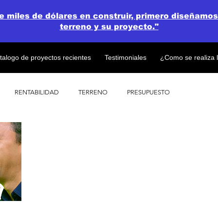
de miles de dólares en construir, primero diseñamos
terreno y su proyecto."
talogo de proyectos recientes
Testimoniales
¿Como se realiza 
RENTABILIDAD
TERRENO
PRESUPUESTO
PROYECTOS
OPEN CONCEPT PLAN 💎