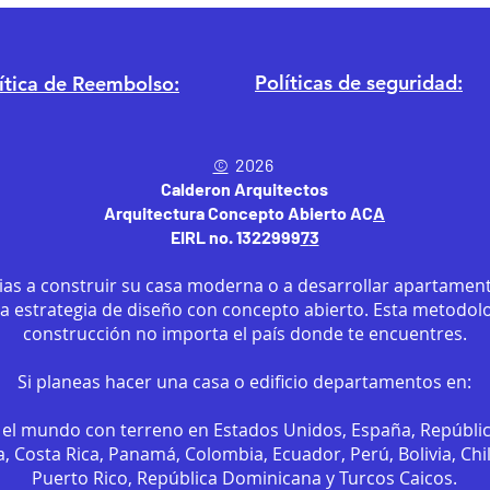
Políticas de seguridad:
ítica
de Reembolso:
©
2026
Calderon Arquitectos
Arquitectura Concepto Abierto AC
A
EIRL no. 1322999
7
3
ias a construir su casa moderna o a desarrollar apartament
sa estrategia de diseño con concepto abierto. Esta metodol
construcción no importa el país donde te encuentres.
Si planeas hacer una casa o edificio departamentos en:
el mundo con terreno en Estados Unidos, España, Repúbli
, Costa Rica, Panamá, Colombia, Ecuador, Perú, Bolivia, Chi
Puerto Rico, República Dominicana y Turcos Caicos.