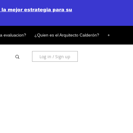
 la mejor estrategia para su
la evaluacion?
¿Quien es el Arquitecto Calderón?
+
Log in / Sign up