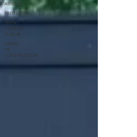
ABIERTO
PROYECTOS
OPEN
CONCEPT
PLAN 💎
OBRAS
DE
CONSTRUCCION