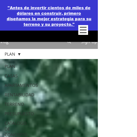
"Antes de invertir cientos de miles de
dólares en construir, primero
diseñamos la mejor estrategia para su
terreno y su proyecto."
Vlog
Sign Up
PLAN
PLAN
CASAS
APARTAMENTOS
RENTABILIDAD
TERRENO
PRESUPUESTO
CATALOGO
DE
CONCEPTO