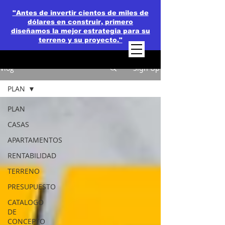
"Antes de invertir cientos de miles de
dólares en construir, primero
diseñamos la mejor estrategia para su
terreno y su proyecto."
Vlog
Sign Up
PLAN
PLAN
CASAS
APARTAMENTOS
RENTABILIDAD
TERRENO
PRESUPUESTO
CATALOGO
DE
CONCEPTO