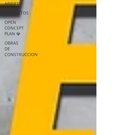
ABIERTO
PROYECTOS
OPEN
CONCEPT
PLAN 💎
OBRAS
DE
CONSTRUCCION