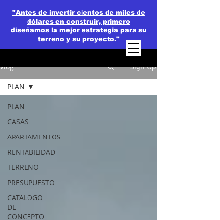
"Antes de invertir cientos de miles de
dólares en construir, primero
diseñamos la mejor estrategia para su
terreno y su proyecto."
Vlog
Sign Up
PLAN
PLAN
CASAS
APARTAMENTOS
RENTABILIDAD
TERRENO
PRESUPUESTO
CATALOGO
DE
CONCEPTO