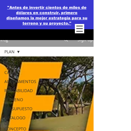
"Antes de invertir cientos de miles de
dólares en construir, primero
diseñamos la mejor estrategia para su
terreno y su proyecto."
Vlog
Sign Up
PLAN
PLAN
CASAS
APARTAMENTOS
RENTABILIDAD
TERRENO
PRESUPUESTO
CATALOGO
DE
CONCEPTO