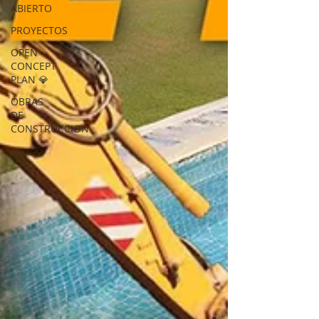
ABIERTO
PROYECTOS
OPEN
CONCEPT
PLAN 💎
OBRAS
DE
CONSTRUCCION