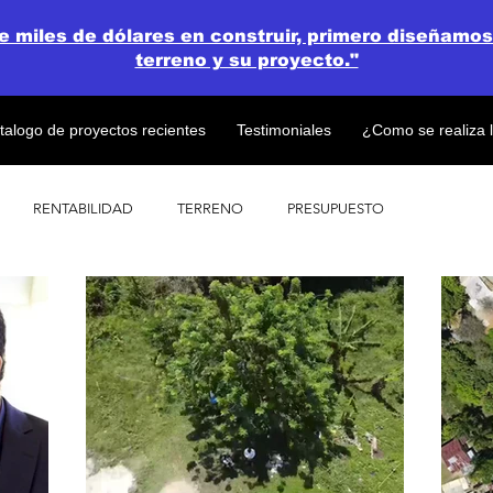
de miles de dólares en construir, primero diseñamos
terreno y su proyecto."
talogo de proyectos recientes
Testimoniales
¿Como se realiza 
RENTABILIDAD
TERRENO
PRESUPUESTO
PROYECTOS
OPEN CONCEPT PLAN 💎