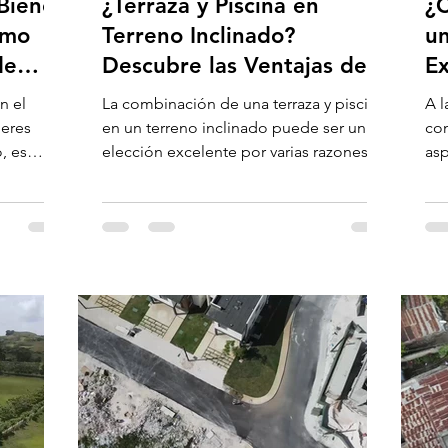
 Bienes
¿Terraza y Piscina en
¿C
ómo
Terreno Inclinado?
un
de
Descubre las Ventajas de
Ex
esta Combinación Perfecta
n el
La combinación de una terraza y piscina
A l
ieres
en un terreno inclinado puede ser una
com
, es
elección excelente por varias razones:
asp
Vistas Panorámicas:...
cue