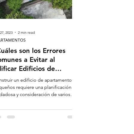
27, 2023
2 min read
ARTAMENTOS
uáles son los Errores
munes a Evitar al
ificar Edificios de
partamentos Pequeños?
struir un edificio de apartamentos
ueños requiere una planificación
dadosa y consideración de varios
ectos clave. Aquí tienes...