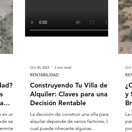
Oct 30, 2023
2 min read
Oct 
RENTABILIDAD
RE
dad?
Construyendo Tu Villa de
¿Q
s
Alquiler: Claves para una
y
ia
Decisión Rentable
Br
Pr
a en un
La decisión de construir una villa para
La 
ede ser
alquilar depende de varios factores, la
par
ermite la
cual puede ofrecerte algunas
pro