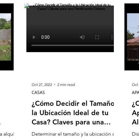
Oct 27, 2023
2 min read
Oct 
CASAS
AP
¿Cómo Decidir el Tamaño y
¿C
la Ubicación Ideal de tu
A
Casa? Claves para una
Al
ias
Planificación Exitosa.
Má
 alquilar
Determinar el tamaño y la ubicación de
Dis