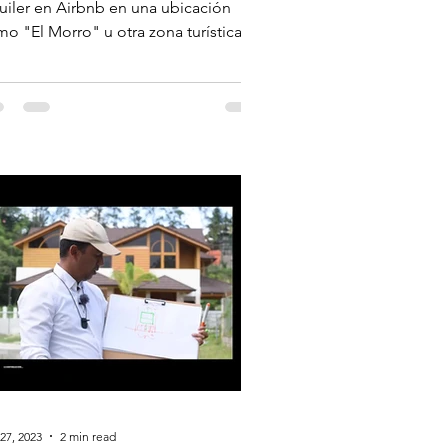
orro'?
uiler en Airbnb en una ubicación
o "El Morro" u otra zona turística
uiere de una...
27, 2023
2 min read