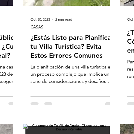
Oct 30, 2023
2 min read
Oct 
CASAS
¿T
ública
¿Estás Listo para Planificar
Có
 ¿Cuál
tu Villa Turística? Evita
en
eal?
Estos Errores Comunes
Par
una casa
La planificación de una villa turística es
res
023 debe
un proceso complejo que implica una
ren
asegurar
serie de consideraciones y desafíos
est
específicos. Aquí te...