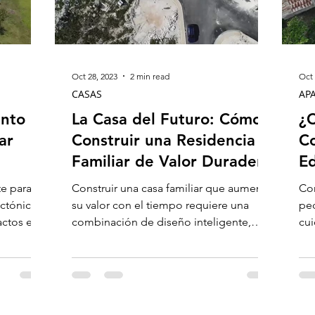
Oct 28, 2023
2 min read
Oct 
CASAS
AP
ento
La Casa del Futuro: Cómo
¿C
ar
Construir una Residencia
Co
Familiar de Valor Duradero
Ed
A
te para
Construir una casa familiar que aumente
Con
ectónico,
su valor con el tiempo requiere una
peq
actos en
combinación de diseño inteligente,
cui
elección de materiales de...
asp