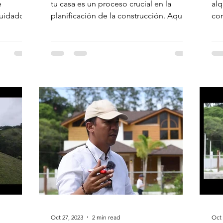
M
e
tu casa es un proceso crucial en la
alq
cuidadosa
planificación de la construcción. Aquí
com
hay algunos pasos para...
req
Oct 27, 2023
2 min read
Oct 