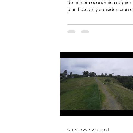
para el Éxito.
de manera económica requier
planificación y consideración 
de los costos en cada etapa...
Oct 27, 2023
2 min read