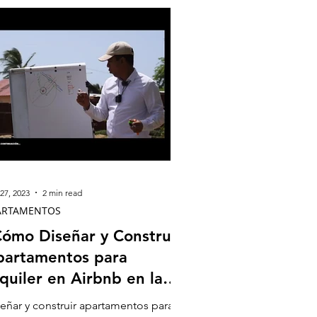
27, 2023
2 min read
ARTAMENTOS
ómo Diseñar y Construir
partamentos para
quiler en Airbnb en la
gica Ubicación de 'El
eñar y construir apartamentos para