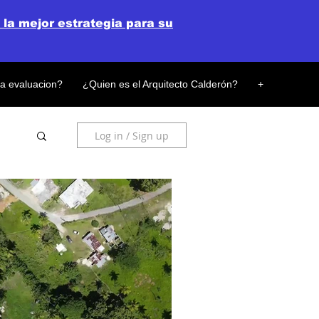
 la mejor estrategia para su
la evaluacion?
¿Quien es el Arquitecto Calderón?
+
Log in / Sign up