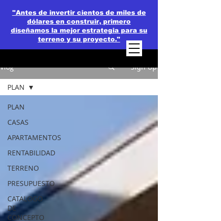
"Antes de invertir cientos de miles de
dólares en construir, primero
diseñamos la mejor estrategia para su
terreno y su proyecto."
Vlog
Sign Up
PLAN
PLAN
CASAS
APARTAMENTOS
RENTABILIDAD
TERRENO
PRESUPUESTO
CATALOGO
DE
CONCEPTO