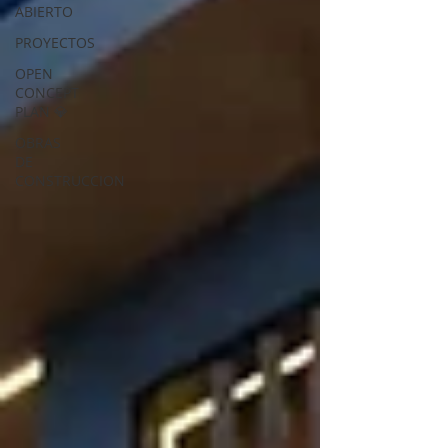
ABIERTO
PROYECTOS
OPEN
CONCEPT
PLAN 💎
OBRAS
DE
CONSTRUCCION