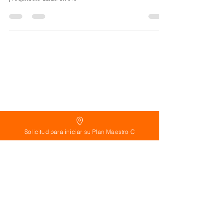
Apartamentos Moderno Concepto Abierto En Santiago, RD
| Arquitecto Calderón 040
Solicitud para iniciar su Plan Maestro C