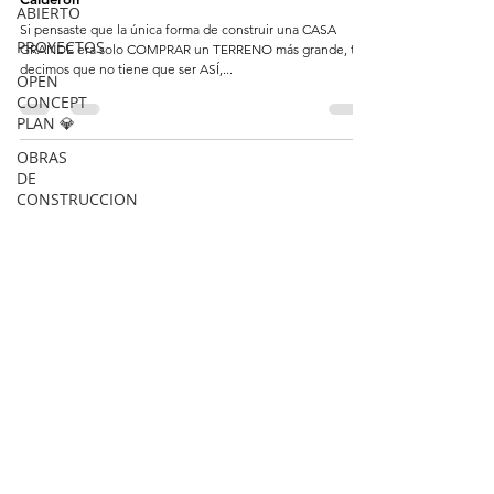
ABIERTO
Si pensaste que la única forma de construir una CASA
PROYECTOS
GRANDE era solo COMPRAR un TERRENO más grande, te
decimos que no tiene que ser ASÍ,...
OPEN
CONCEPT
PLAN 💎
OBRAS
DE
CONSTRUCCION