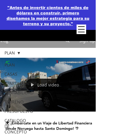
"Antes de invertir cientos de miles de
dólares en construir, primero
diseñamos la mejor estrategia para su
terreno y su proyecto."
Vlog
Sign Up
PLAN
PLAN
CASAS
APARTAMENTOS
Load video
RENTABILIDAD
TERRENO
PRESUPUESTO
CATALOGO
🌍 ¡Embárcate en un Viaje de Libertad Financiera
DE
desde Noruega hasta Santo Domingo! 🌴
CONCEPTO