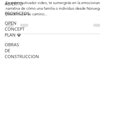
En este cautivador video, te sumergirás en la emocionante
ABIERTO
narrativa de cómo una familia o individuo desde Noruega
PROYECTOS
puede trazar su camino...
OPEN
CONCEPT
PLAN 💎
OBRAS
DE
CONSTRUCCION