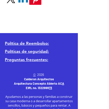
Política
de Reembolso:
Políticas de seguridad:
Preguntas frecuentes:
©
2026
Calderon Arquitectos
Arquitectura Concepto Abierto AC
A
EIRL no.
1322999
7
3
Ayudamos a las personas y familias a construir
su casa moderna o a desarrollar apartamentos
sencillos, básicos y pequeños para rentar. A