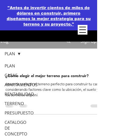
"Antes de invertir cientos de miles de
dólares en construir, primero
diseñamos la mejor estrategia para su
terreno y su proyecto."
Vlog
Sign Up
PLAN
PLAN
CASAS
¿Cómo elegir el mejor terreno para construir?
APARTAMENTOS
Aprende a elegir el terreno perfecto para construir tu casa,
considerando factores clave como la ubicación, el suelo y
RENTABILIDAD
los servicios disponi
TERRENO
PRESUPUESTO
CATALOGO
DE
CONCEPTO