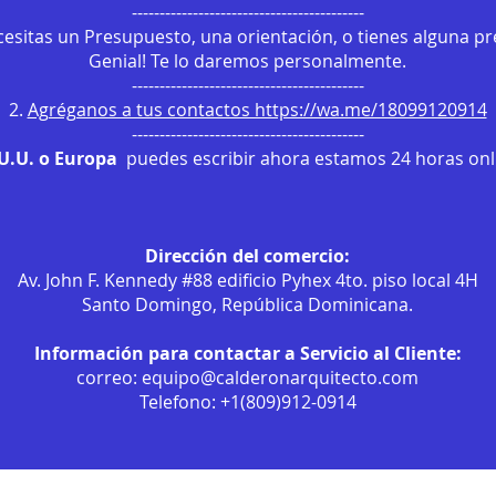
------------------------------------------
ecesitas un Presupuesto, una orientación, o tienes alguna p
Genial! Te lo daremos personalmente.
------------------------------------------
2.
Agréganos a tus contactos https://wa.me/18099120914
------------------------------------------
.U.U. o Europa
puedes escribir ahora estamos 24 horas onli
Dirección del comercio:
Av. John F. Kennedy #88 edificio Pyhex 4to. piso local 4H
Santo Domingo, República Dominicana.
Información para contactar a Servicio al Cliente:
correo:
equipo@calderonarquitecto.com
Telefono: +1(809)912-0914