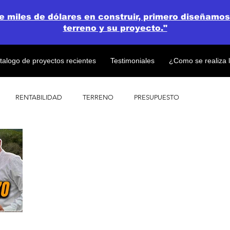
de miles de dólares en construir, primero diseñamos
terreno y su proyecto."
talogo de proyectos recientes
Testimoniales
¿Como se realiza 
RENTABILIDAD
TERRENO
PRESUPUESTO
PROYECTOS
OPEN CONCEPT PLAN 💎