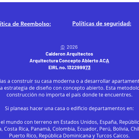
Políticas de seguridad:
ítica
de Reembolso:
©
2026
Calderon Arquitectos
Arquitectura Concepto Abierto AC
A
EIRL no. 1322999
7
3
ias a construir su casa moderna o a desarrollar apartament
sa estrategia de diseño con concepto abierto. Esta metodol
construcción no importa el país donde te encuentres.
Si planeas hacer una casa o edificio departamentos en:
el mundo con terreno en Estados Unidos, España, Repúbli
, Costa Rica, Panamá, Colombia, Ecuador, Perú, Bolivia, Chi
Puerto Rico, República Dominicana y Turcos Caicos.