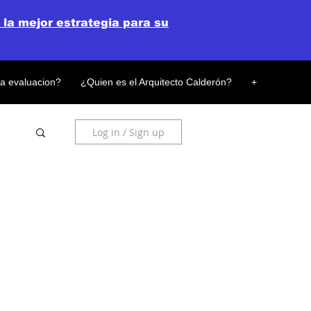
 la mejor estrategia para su
la evaluacion?
¿Quien es el Arquitecto Calderón?
+
Log in / Sign up