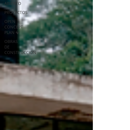
ABIERTO
PROYECTOS
OPEN
CONCEPT
PLAN 💎
OBRAS
DE
CONSTRUCCION