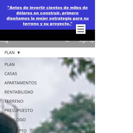
"Antes de invertir cientos de miles de
dólares en construir, primero
diseñamos la mejor estrategia para su
terreno y su proyecto."
Vlog
Sign Up
PLAN
PLAN
CASAS
APARTAMENTOS
RENTABILIDAD
TERRENO
PRESUPUESTO
CATALOGO
DE
CONCEPTO