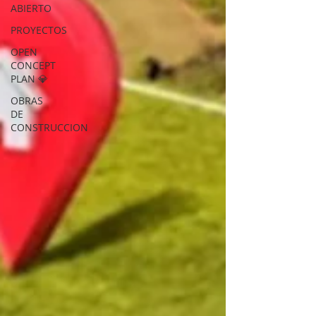
ABIERTO
PROYECTOS
OPEN
CONCEPT
PLAN 💎
OBRAS
DE
CONSTRUCCION