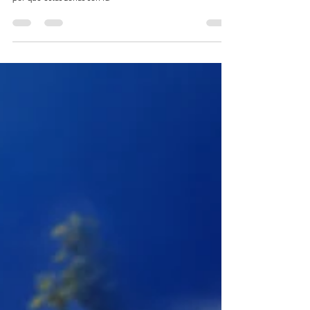
tranquilos y valiosos en la periferia de la ciudad. Aprende
por qué estas zonas son id