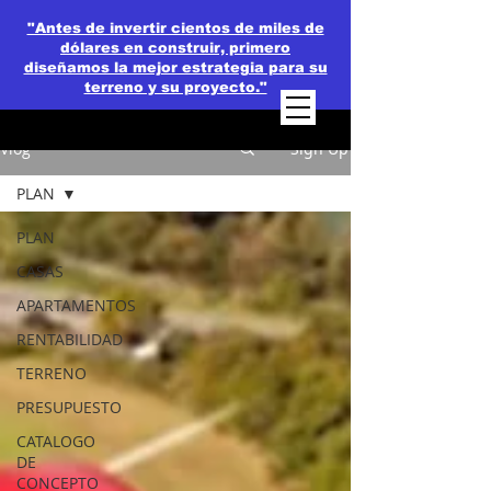
"Antes de invertir cientos de miles de
dólares en construir, primero
diseñamos la mejor estrategia para su
terreno y su proyecto."
Vlog
Sign Up
PLAN
PLAN
CASAS
APARTAMENTOS
RENTABILIDAD
TERRENO
PRESUPUESTO
CATALOGO
DE
CONCEPTO