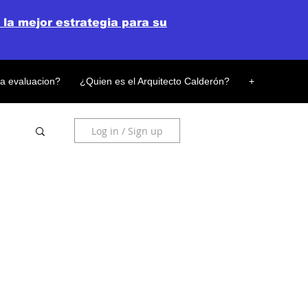
 la mejor estrategia para su
la evaluacion?
¿Quien es el Arquitecto Calderón?
+
Log in / Sign up