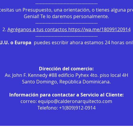
------------------------------------------
ecesitas un Presupuesto, una orientación, o tienes alguna p
Genial! Te lo daremos personalmente.
------------------------------------------
2.
Agréganos a tus contactos https://wa.me/18099120914
------------------------------------------
.U.U. o Europa
puedes escribir ahora estamos 24 horas onli
Dirección del comercio:
Av. John F. Kennedy #88 edificio Pyhex 4to. piso local 4H
Santo Domingo, República Dominicana.
Información para contactar a Servicio al Cliente:
correo:
equipo@calderonarquitecto.com
Telefono: +1(809)912-0914