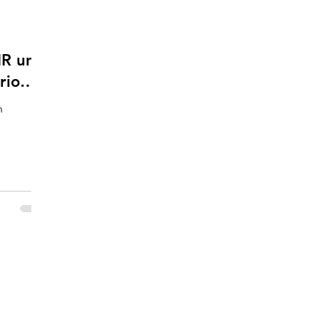
R un
rio
n