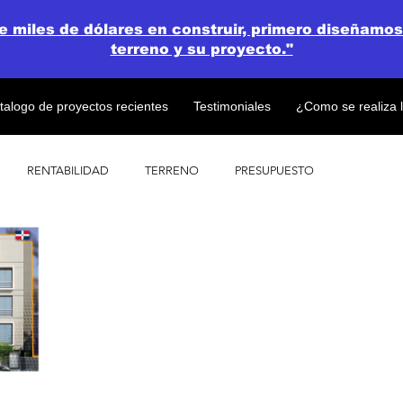
de miles de dólares en construir, primero diseñamos
terreno y su proyecto."
talogo de proyectos recientes
Testimoniales
¿Como se realiza 
RENTABILIDAD
TERRENO
PRESUPUESTO
PROYECTOS
OPEN CONCEPT PLAN 💎