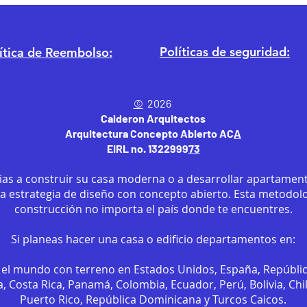
Políticas de seguridad:
ítica
de Reembolso:
©
2026
Calderon Arquitectos
Arquitectura Concepto Abierto AC
A
EIRL no. 1322999
7
3
ias a construir su casa moderna o a desarrollar apartament
sa estrategia de diseño con concepto abierto. Esta metodol
construcción no importa el país donde te encuentres.
Si planeas hacer una casa o edificio departamentos en:
el mundo con terreno en Estados Unidos, España, Repúbli
, Costa Rica, Panamá, Colombia, Ecuador, Perú, Bolivia, Chi
Puerto Rico, República Dominicana y Turcos Caicos.