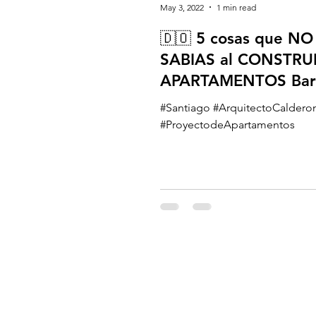
May 3, 2022
1 min read
🇩🇴 5 cosas que NO
SABIAS al CONSTRUI
APARTAMENTOS Bar
San José Santiago
#Santiago #ArquitectoCaldero
#ProyectodeApartamentos