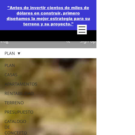
"Antes de invertir cientos de miles de
dólares en construir, primero
diseñamos la mejor estrategia para su
terreno y su proyecto."
Vlog
Sign Up
PLAN
PLAN
CASAS
APARTAMENTOS
RENTABILIDAD
TERRENO
PRESUPUESTO
CATALOGO
DE
CONCEPTO