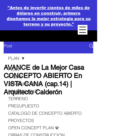
"Antes de invertir cientos de miles de
dólares en construir, primero
diseñamos la mejor estrategia para su
terreno y su proyecto."
Post
PLAN
AVANCE de La Mejor Casa
PLAN
CONCEPTO ABIERTO En
CASAS
VISTA CANA (cap.14) |
APARTAMENTOS
Arquitecto Calderón
RENTABILIDAD
TERRENO
PRESUPUESTO
CATALOGO DE CONCEPTO ABIERTO
PROYECTOS
OPEN CONCEPT PLAN 💎
OBRAS DE CONSTRUCCION