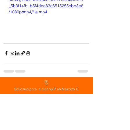
_5b3f14fb1b5f4dea83c6515255ebb8e6
/1080p/mp4/file.mp4
See All
Related Posts
Solicitud para iniciar su Plan Maestro C