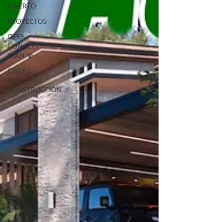
ABIERTO
PROYECTOS
OPEN
CONCEPT
PLAN 💎
OBRAS
DE
CONSTRUCCION