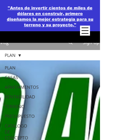
"Antes de invertir cientos de miles de
dólares en construir, primero
diseñamos la mejor estrategia para su
terreno y su proyecto."
Vlog
Sign Up
PLAN
PLAN
CASAS
APARTAMENTOS
RENTABILIDAD
TERRENO
PRESUPUESTO
CATALOGO
DE
CONCEPTO