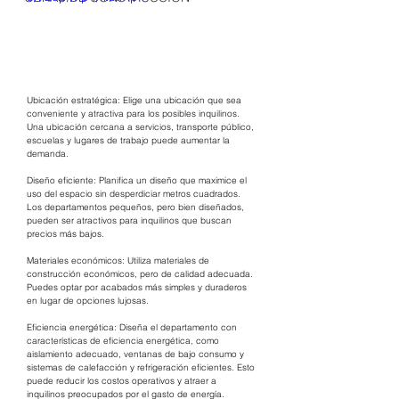
Ubicación estratégica: Elige una ubicación que sea 
conveniente y atractiva para los posibles inquilinos. 
Una ubicación cercana a servicios, transporte público, 
escuelas y lugares de trabajo puede aumentar la 
demanda.
Diseño eficiente: Planifica un diseño que maximice el 
uso del espacio sin desperdiciar metros cuadrados. 
Los departamentos pequeños, pero bien diseñados, 
pueden ser atractivos para inquilinos que buscan 
precios más bajos.
Materiales económicos: Utiliza materiales de 
construcción económicos, pero de calidad adecuada. 
Puedes optar por acabados más simples y duraderos 
en lugar de opciones lujosas.
Eficiencia energética: Diseña el departamento con 
características de eficiencia energética, como 
aislamiento adecuado, ventanas de bajo consumo y 
sistemas de calefacción y refrigeración eficientes. Esto 
puede reducir los costos operativos y atraer a 
inquilinos preocupados por el gasto de energía.