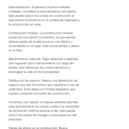
Estandarización: Si planeas construir múltiples 
unidades, considera la estandarización del diseño. 
Esto puede reducir los costos de construcción al 
aprovechar la eficiencia en la compra de materiales y 
la construcción en serie.
Construcción modular: La construcción modular 
puede ser una opción económica, ya que permite 
fabricar partes de la estructura en una fábrica y 
ensamblarlas en el lugar. Esto ahorra tiempo y dinero 
en la obra.
Mantenimiento reducido: Elige materiales y sistemas 
que requieran poco mantenimiento a lo largo del 
tiempo. Esto disminuirá los costos operativos y 
prolongará la vida útil de la propiedad.
Distribución de espacio: Diseña una distribución de 
espacio que sea funcional y que maximice el uso de 
cada área. Evita áreas con formas irregulares que 
puedan aumentar los costos de construcción.
Ventanas y luz natural: Incorpora ventanas grandes 
para aprovechar la luz natural y reducir la necesidad 
de iluminación artificial durante el día. Esto puede 
reducir los costos de energía y crear espacios más 
atractivos.
Planes de ahorro en la construcción: Busca 