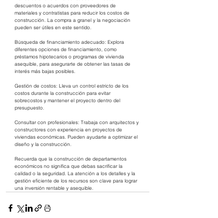
descuentos o acuerdos con proveedores de 
materiales y contratistas para reducir los costos de 
construcción. La compra a granel y la negociación 
pueden ser útiles en este sentido.
Búsqueda de financiamiento adecuado: Explora 
diferentes opciones de financiamiento, como 
préstamos hipotecarios o programas de vivienda 
asequible, para asegurarte de obtener las tasas de 
interés más bajas posibles.
Gestión de costos: Lleva un control estricto de los 
costos durante la construcción para evitar 
sobrecostos y mantener el proyecto dentro del 
presupuesto.
Consultar con profesionales: Trabaja con arquitectos y 
constructores con experiencia en proyectos de 
viviendas económicas. Pueden ayudarte a optimizar el 
diseño y la construcción.
Recuerda que la construcción de departamentos 
económicos no significa que debas sacrificar la 
calidad o la seguridad. La atención a los detalles y la 
gestión eficiente de los recursos son clave para lograr 
una inversión rentable y asequible.