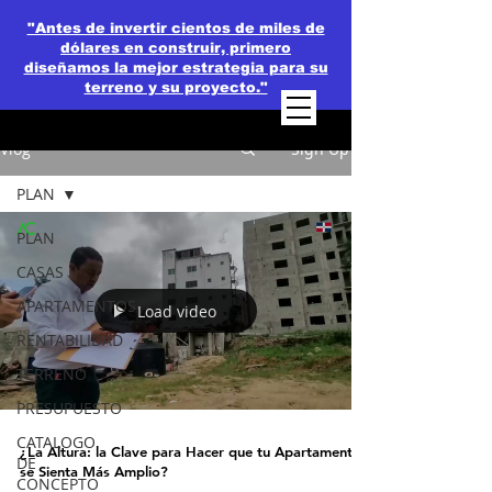
"Antes de invertir cientos de miles de
dólares en construir, primero
diseñamos la mejor estrategia para su
terreno y su proyecto."
Vlog
Sign Up
PLAN
PLAN
CASAS
APARTAMENTOS
Load video
RENTABILIDAD
TERRENO
PRESUPUESTO
CATALOGO
¿La Altura: la Clave para Hacer que tu Apartamento
DE
se Sienta Más Amplio?
CONCEPTO