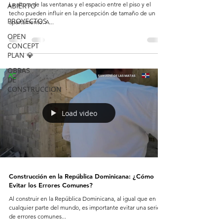
La altura de las ventanas y el espacio entre el piso y el
ABIERTO
techo pueden influir en la percepción de tamaño de un
PROYECTOS
apartamento. A...
OPEN
CONCEPT
PLAN 💎
OBRAS
DE
CONSTRUCCION
Load video
Construcción en la República Dominicana: ¿Cómo
Evitar los Errores Comunes?
Al construir en la República Dominicana, al igual que en
cualquier parte del mundo, es importante evitar una serie
de errores comunes...