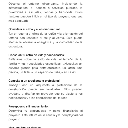
Observa el entorno circundante, incluyendo la 
infraestructura, el acceso a servicios públicos, la 
proximidad a escuelas, tiendas y transporte. Estos 
factores pueden influir en el tipo de proyecto que sea 
más adecuado.
Considera el clima y el entorno natural:
Ten en cuenta el clima de la región y la orientación del 
terreno con respecto al sol y al viento. Esto puede 
afectar la eficiencia energética y la comodidad de la 
estructura.
Piensa en tu estilo de vida y necesidades:
Reflexiona sobre tu estilo de vida, el tamaño de tu 
familia y tus necesidades específicas. ¿Necesitas un 
espacio grande para entretenimiento, un jardín, una 
piscina, un taller o un espacio de trabajo en casa?
Consulta a un arquitecto o profesional:
Trabajar con un arquitecto o profesional de la 
construcción puede ser invaluable. Ellos pueden 
ayudarte a diseñar un proyecto que se ajuste a tus 
necesidades y a las condiciones del terreno.
Presupuesto y financiamiento:
Determina tu presupuesto y cómo financiarás el 
proyecto. Esto influirá en la escala y la complejidad del 
proyecto.
Haz una lista de deseos: