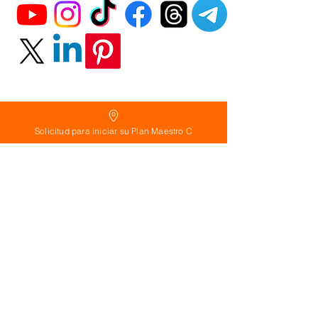
Solicitud para iniciar su Plan Maestro C
Política
de Reembolso:
Políticas de seguridad:
Preguntas frecuentes:
©
2026
Calderon Arquitectos
Arquitectura Concepto Abierto AC
A
EIRL no.
1322999
7
3