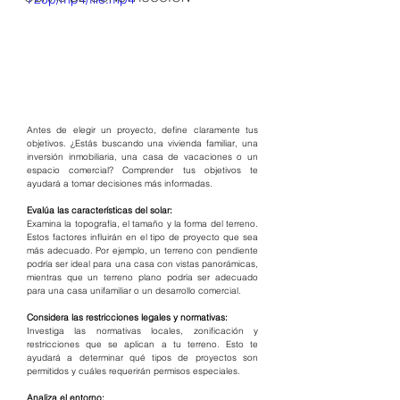
Antes de elegir un proyecto, define claramente tus 
objetivos. ¿Estás buscando una vivienda familiar, una 
inversión inmobiliaria, una casa de vacaciones o un 
espacio comercial? Comprender tus objetivos te 
ayudará a tomar decisiones más informadas.
Evalúa las características del solar:
Examina la topografía, el tamaño y la forma del terreno. 
Estos factores influirán en el tipo de proyecto que sea 
más adecuado. Por ejemplo, un terreno con pendiente 
podría ser ideal para una casa con vistas panorámicas, 
mientras que un terreno plano podría ser adecuado 
para una casa unifamiliar o un desarrollo comercial.
Considera las restricciones legales y normativas:
Investiga las normativas locales, zonificación y 
restricciones que se aplican a tu terreno. Esto te 
ayudará a determinar qué tipos de proyectos son 
permitidos y cuáles requerirán permisos especiales.
Analiza el entorno: