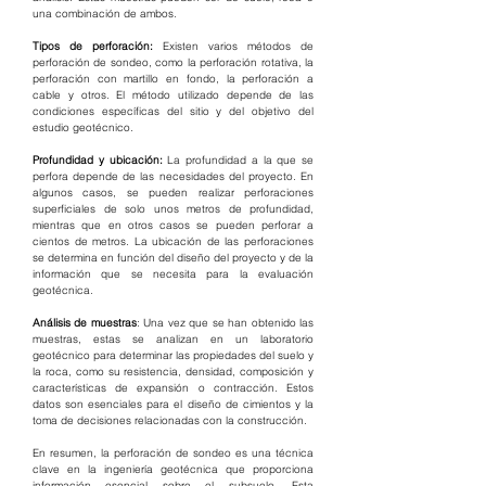
una combinación de ambos.
Tipos de perforación:
 Existen varios métodos de 
perforación de sondeo, como la perforación rotativa, la 
perforación con martillo en fondo, la perforación a 
cable y otros. El método utilizado depende de las 
condiciones específicas del sitio y del objetivo del 
estudio geotécnico.
Profundidad y ubicación: 
La profundidad a la que se 
perfora depende de las necesidades del proyecto. En 
algunos casos, se pueden realizar perforaciones 
superficiales de solo unos metros de profundidad, 
mientras que en otros casos se pueden perforar a 
cientos de metros. La ubicación de las perforaciones 
se determina en función del diseño del proyecto y de la 
información que se necesita para la evaluación 
geotécnica.
Análisis de muestras
: Una vez que se han obtenido las 
muestras, estas se analizan en un laboratorio 
geotécnico para determinar las propiedades del suelo y 
la roca, como su resistencia, densidad, composición y 
características de expansión o contracción. Estos 
datos son esenciales para el diseño de cimientos y la 
toma de decisiones relacionadas con la construcción.
En resumen, la perforación de sondeo es una técnica 
clave en la ingeniería geotécnica que proporciona 
información esencial sobre el subsuelo. Esta 