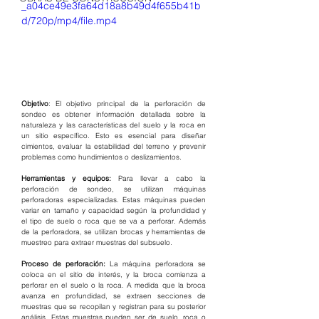
_a04ce49e3fa64d18a8b49d4f655b41b
d/720p/mp4/file.mp4
Objetivo
: El objetivo principal de la perforación de 
sondeo es obtener información detallada sobre la 
naturaleza y las características del suelo y la roca en 
un sitio específico. Esto es esencial para diseñar 
cimientos, evaluar la estabilidad del terreno y prevenir 
problemas como hundimientos o deslizamientos.
Herramientas y equipos:
 Para llevar a cabo la 
perforación de sondeo, se utilizan máquinas 
perforadoras especializadas. Estas máquinas pueden 
variar en tamaño y capacidad según la profundidad y 
el tipo de suelo o roca que se va a perforar. Además 
de la perforadora, se utilizan brocas y herramientas de 
muestreo para extraer muestras del subsuelo.
Proceso de perforación:
 La máquina perforadora se 
coloca en el sitio de interés, y la broca comienza a 
perforar en el suelo o la roca. A medida que la broca 
avanza en profundidad, se extraen secciones de 
muestras que se recopilan y registran para su posterior 
análisis. Estas muestras pueden ser de suelo, roca o 