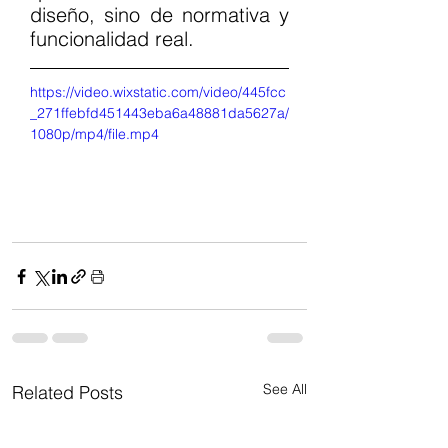
diseño, sino de normativa y 
funcionalidad real.
https://video.wixstatic.com/video/445fcc
_271ffebfd451443eba6a48881da5627a/
1080p/mp4/file.mp4
See All
Related Posts