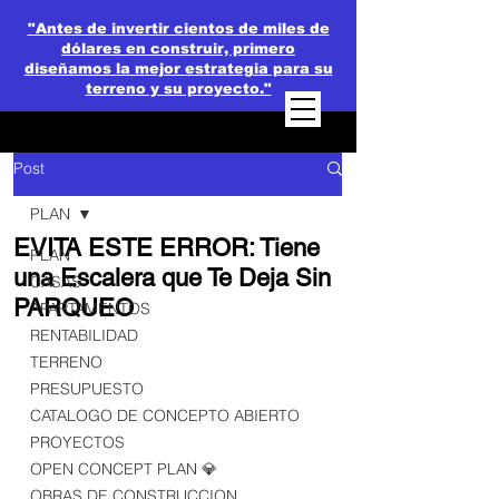
"Antes de invertir cientos de miles de
dólares en construir, primero
diseñamos la mejor estrategia para su
terreno y su proyecto."
Post
PLAN
EVITA ESTE ERROR: Tiene
PLAN
una Escalera que Te Deja Sin
CASAS
PARQUEO
APARTAMENTOS
RENTABILIDAD
TERRENO
PRESUPUESTO
CATALOGO DE CONCEPTO ABIERTO
PROYECTOS
OPEN CONCEPT PLAN 💎
OBRAS DE CONSTRUCCION