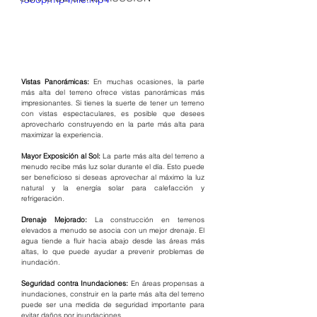
Vistas Panorámicas: 
En muchas ocasiones, la parte 
más alta del terreno ofrece vistas panorámicas más 
impresionantes. Si tienes la suerte de tener un terreno 
con vistas espectaculares, es posible que desees 
aprovecharlo construyendo en la parte más alta para 
maximizar la experiencia.
Mayor Exposición al Sol: 
La parte más alta del terreno a 
menudo recibe más luz solar durante el día. Esto puede 
ser beneficioso si deseas aprovechar al máximo la luz 
natural y la energía solar para calefacción y 
refrigeración.
Drenaje Mejorado:
 La construcción en terrenos 
elevados a menudo se asocia con un mejor drenaje. El 
agua tiende a fluir hacia abajo desde las áreas más 
altas, lo que puede ayudar a prevenir problemas de 
inundación.
Seguridad contra Inundaciones: 
En áreas propensas a 
inundaciones, construir en la parte más alta del terreno 
puede ser una medida de seguridad importante para 
evitar daños por inundaciones.