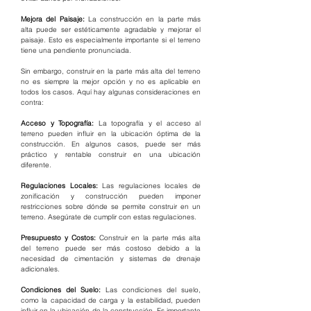
Mejora del Paisaje:
 La construcción en la parte más 
alta puede ser estéticamente agradable y mejorar el 
paisaje. Esto es especialmente importante si el terreno 
tiene una pendiente pronunciada.
Sin embargo, construir en la parte más alta del terreno 
no es siempre la mejor opción y no es aplicable en 
todos los casos. Aquí hay algunas consideraciones en 
contra:
Acceso y Topografía: 
La topografía y el acceso al 
terreno pueden influir en la ubicación óptima de la 
construcción. En algunos casos, puede ser más 
práctico y rentable construir en una ubicación 
diferente.
Regulaciones Locales: 
Las regulaciones locales de 
zonificación y construcción pueden imponer 
restricciones sobre dónde se permite construir en un 
terreno. Asegúrate de cumplir con estas regulaciones.
Presupuesto y Costos: 
Construir en la parte más alta 
del terreno puede ser más costoso debido a la 
necesidad de cimentación y sistemas de drenaje 
adicionales.
Condiciones del Suelo:
 Las condiciones del suelo, 
como la capacidad de carga y la estabilidad, pueden 
influir en la ubicación de la construcción. Es importante 