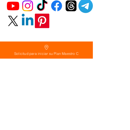
Solicitud para iniciar su Plan Maestro C
Política
de Reembolso:
Políticas de seguridad:
Preguntas frecuentes:
©
2026
Calderon Arquitectos
Arquitectura Concepto Abierto AC
A
EIRL no.
1322999
7
3