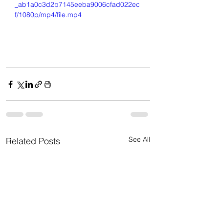
_ab1a0c3d2b7145eeba9006cfad022ec
f/1080p/mp4/file.mp4
See All
Related Posts