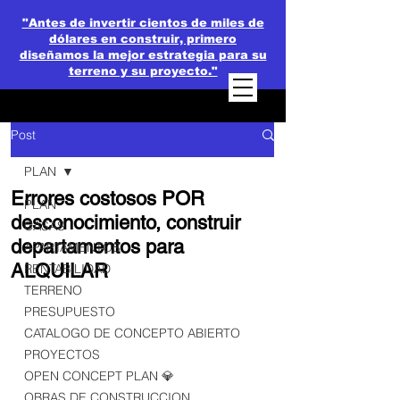
"Antes de invertir cientos de miles de
dólares en construir, primero
diseñamos la mejor estrategia para su
terreno y su proyecto."
Post
PLAN
Errores costosos POR
PLAN
desconocimiento, construir
CASAS
departamentos para
APARTAMENTOS
ALQUILAR
RENTABILIDAD
TERRENO
PRESUPUESTO
CATALOGO DE CONCEPTO ABIERTO
PROYECTOS
OPEN CONCEPT PLAN 💎
OBRAS DE CONSTRUCCION