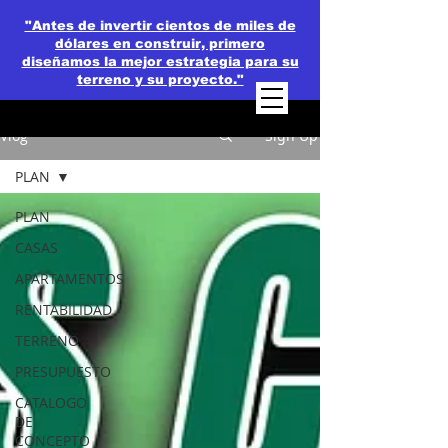
"Antes de invertir cientos de miles de
dólares en construir, primero
diseñamos la mejor estrategia para su
terreno y su proyecto."
Vlog
Sign Up
PLAN
PLAN
CASAS
APARTAMENTOS
RENTABILIDAD
TERRENO
PRESUPUESTO
CATALOGO
DE
CONCEPTO