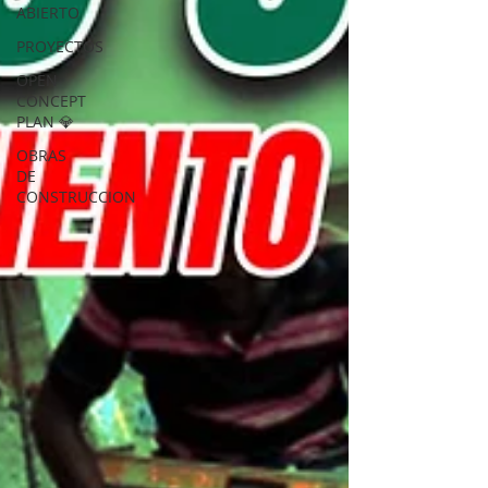
ABIERTO
PROYECTOS
OPEN
CONCEPT
PLAN 💎
OBRAS
DE
CONSTRUCCION