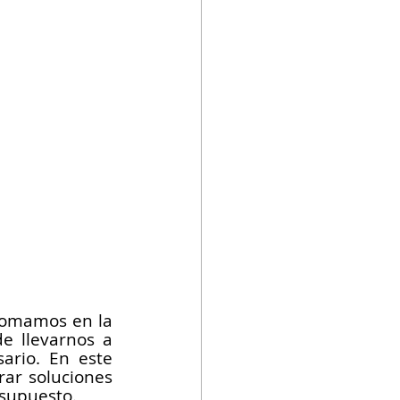
tomamos en la 
 llevarnos a 
rio. En este 
ar soluciones 
esupuesto.