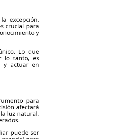
a excepción. 
 crucial para 
onocimiento y 
nico. Lo que 
lo tanto, es 
r y actuar en 
rumento para 
isión afectará 
a luz natural, 
erados.
iar puede ser 