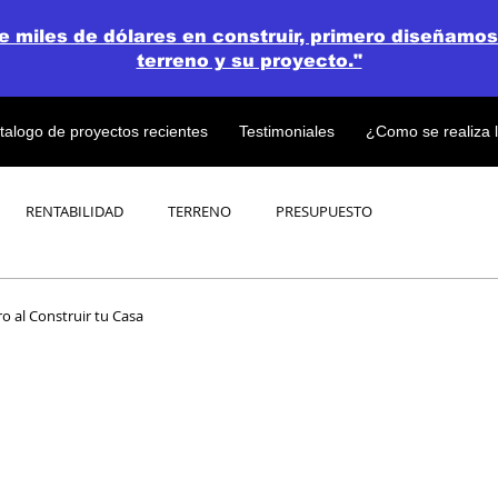
de miles de dólares en construir, primero diseñamos
terreno y su proyecto."
talogo de proyectos recientes
Testimoniales
¿Como se realiza 
RENTABILIDAD
TERRENO
PRESUPUESTO
PROYECTOS
OPEN CONCEPT PLAN 💎
ro al Construir tu Casa