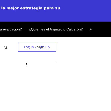
 la mejor estrategia para su
la evaluacion?
¿Quien es el Arquitecto Calderón?
+
Log in / Sign up