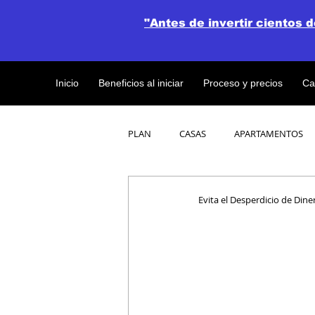
"Antes de invertir cientos 
Inicio
Beneficios al iniciar
Proceso y precios
Ca
PLAN
CASAS
APARTAMENTOS
CATALOGO DE CONCEPTO ABIERTO
Evita el Desperdicio de Dine
OBRAS DE CONSTRUCCION