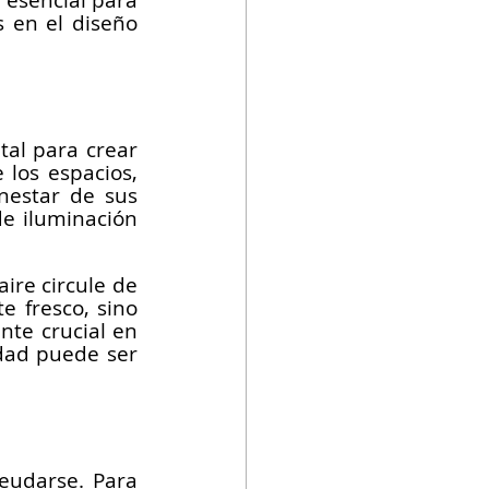
 esencial para 
 en el diseño 
al para crear 
los espacios, 
nestar de sus 
e iluminación 
re circule de 
 fresco, sino 
e crucial en 
ad puede ser 
eudarse. Para 