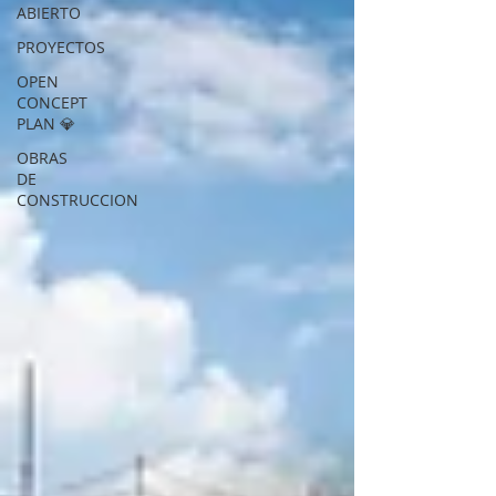
ABIERTO
PROYECTOS
OPEN
CONCEPT
PLAN 💎
OBRAS
DE
CONSTRUCCION