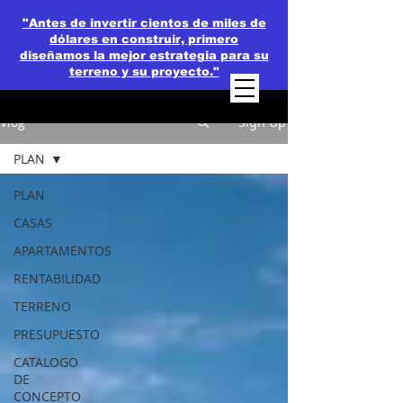
"Antes de invertir cientos de miles de
dólares en construir, primero
diseñamos la mejor estrategia para su
terreno y su proyecto."
Vlog
Sign Up
PLAN
PLAN
CASAS
APARTAMENTOS
RENTABILIDAD
TERRENO
PRESUPUESTO
CATALOGO
DE
CONCEPTO