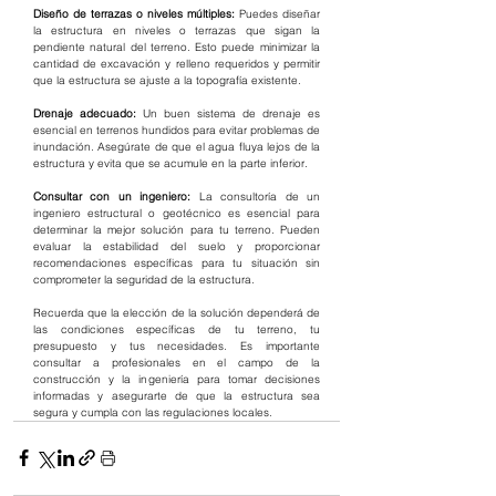
Diseño de terrazas o niveles múltiples: 
Puedes diseñar 
la estructura en niveles o terrazas que sigan la 
pendiente natural del terreno. Esto puede minimizar la 
cantidad de excavación y relleno requeridos y permitir 
que la estructura se ajuste a la topografía existente.
Drenaje adecuado: 
Un buen sistema de drenaje es 
esencial en terrenos hundidos para evitar problemas de 
inundación. Asegúrate de que el agua fluya lejos de la 
estructura y evita que se acumule en la parte inferior.
Consultar con un ingeniero: 
La consultoría de un 
ingeniero estructural o geotécnico es esencial para 
determinar la mejor solución para tu terreno. Pueden 
evaluar la estabilidad del suelo y proporcionar 
recomendaciones específicas para tu situación sin 
comprometer la seguridad de la estructura.
Recuerda que la elección de la solución dependerá de 
las condiciones específicas de tu terreno, tu 
presupuesto y tus necesidades. Es importante 
consultar a profesionales en el campo de la 
construcción y la ingeniería para tomar decisiones 
informadas y asegurarte de que la estructura sea 
segura y cumpla con las regulaciones locales.