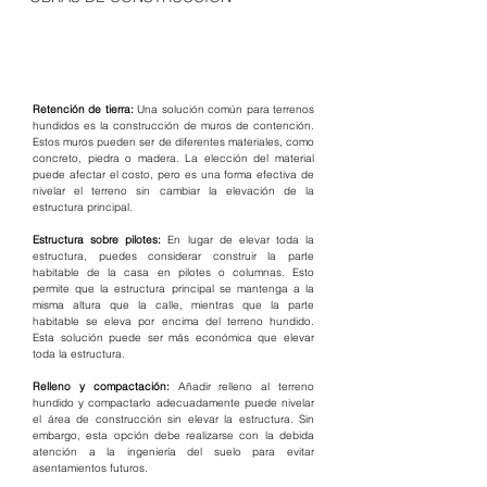
Retención de tierra: 
Una solución común para terrenos 
hundidos es la construcción de muros de contención. 
Estos muros pueden ser de diferentes materiales, como 
concreto, piedra o madera. La elección del material 
puede afectar el costo, pero es una forma efectiva de 
nivelar el terreno sin cambiar la elevación de la 
estructura principal.
Estructura sobre pilotes: 
En lugar de elevar toda la 
estructura, puedes considerar construir la parte 
habitable de la casa en pilotes o columnas. Esto 
permite que la estructura principal se mantenga a la 
misma altura que la calle, mientras que la parte 
habitable se eleva por encima del terreno hundido. 
Esta solución puede ser más económica que elevar 
toda la estructura.
Relleno y compactación: 
Añadir relleno al terreno 
hundido y compactarlo adecuadamente puede nivelar 
el área de construcción sin elevar la estructura. Sin 
embargo, esta opción debe realizarse con la debida 
atención a la ingeniería del suelo para evitar 
asentamientos futuros.