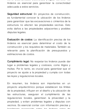
linderos es esencial para garantizar la conectividad 
adecuada a estos servicios.
Seguridad estructural
: En proyectos de construcción, 
es fundamental conocer la ubicación de los linderos 
para garantizar que las excavaciones o cimientos de la 
estructura no afecten las propiedades vecinas. Esto 
evita daños a las propiedades adyacentes y posibles 
disputas legales.
Evaluación de costos:
 La identificación precisa de los 
linderos es esencial para determinar el costo de la 
construcción y los requisitos de materiales. También es 
relevante para la planificación de presupuestos y 
estimaciones de costos.
Cumplimiento legal:
 No respetar los linderos puede dar 
lugar a problemas legales y costosos, como litigios y 
multas. Por lo tanto, es crucial para garantizar que el 
proyecto se ajuste a la propiedad y cumpla con todas 
las leyes y regulaciones locales.
En resumen, los linderos son importantes en un 
proyecto arquitectónico porque establecen los límites 
de la propiedad, influyen en el diseño y la ubicación de 
las estructuras, aseguran el cumplimiento de las 
regulaciones locales, garantizan la privacidad y la 
propiedad, y evitan problemas legales y disputas con 
vecinos. Es esencial contar con información precisa y 
legalmente reconocida sobre los linderos antes de 