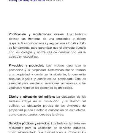
Zonificación y regulaciones locales:
 Los linderos 
definen las fronteras de una propiedad y deben 
respetar las zonificaciones y regulaciones locales. Esto 
es fundamental para garantizar que el proyecto cumpla 
con los códigos y normativas de construcción en la 
ubicación específica.
Privacidad y propiedad:
 Los linderos garantizan la 
privacidad y la propiedad. Determinan dónde termina 
una propiedad y comienza la siguiente, lo que evita 
disputas legales y conflictos de propiedad. Esto es 
esencial para mantener relaciones armoniosas entre 
vecinos y respetar los derechos de propiedad.
Diseño y ubicación del edificio: 
La ubicación de los 
linderos influye en la distribución y el diseño del 
edificio. La ubicación precisa de las divisiones de 
propiedad puede afectar la colocación de estructuras, 
como casas, garajes, cercas y jardines.
Servicios públicos y servicios:
 Los linderos también son 
relevantes para la ubicación de servicios públicos, 
como alcantarillado, electricidad y agua. Conocer los 