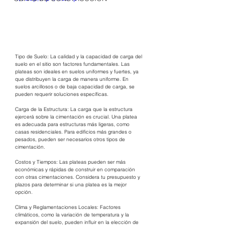
Tipo de Suelo: La calidad y la capacidad de carga del 
suelo en el sitio son factores fundamentales. Las 
plateas son ideales en suelos uniformes y fuertes, ya 
que distribuyen la carga de manera uniforme. En 
suelos arcillosos o de baja capacidad de carga, se 
pueden requerir soluciones específicas.
Carga de la Estructura: La carga que la estructura 
ejercerá sobre la cimentación es crucial. Una platea 
es adecuada para estructuras más ligeras, como 
casas residenciales. Para edificios más grandes o 
pesados, pueden ser necesarios otros tipos de 
cimentación.
Costos y Tiempos: Las plateas pueden ser más 
económicas y rápidas de construir en comparación 
con otras cimentaciones. Considera tu presupuesto y 
plazos para determinar si una platea es la mejor 
opción.
Clima y Reglamentaciones Locales: Factores 
climáticos, como la variación de temperatura y la 
expansión del suelo, pueden influir en la elección de 