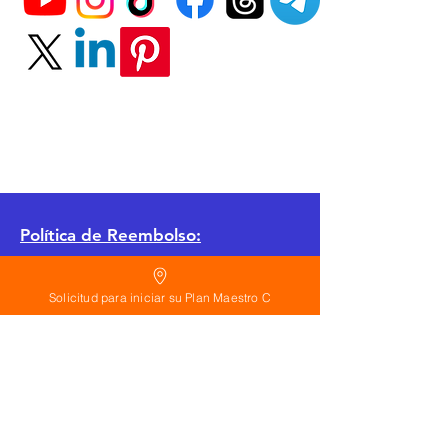
Política
de Reembolso:
Políticas de seguridad:
Solicitud para iniciar su Plan Maestro C
Preguntas frecuentes:
©
2026
Calderon Arquitectos
Arquitectura Concepto Abierto AC
A
EIRL no.
1322999
7
3