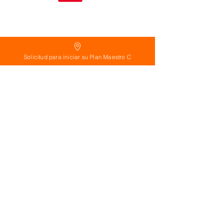
Solicitud para iniciar su Plan Maestro C
Política
de Reembolso:
Políticas de seguridad:
Preguntas frecuentes:
©
2026
Calderon Arquitectos
Arquitectura Concepto Abierto AC
A
EIRL no.
1322999
7
3
Ayudamos a las personas y familias a construir
su casa moderna o a desarrollar apartamentos
sencillos, básicos y pequeños para rentar. A
través de la poderosa estrategia de diseño con