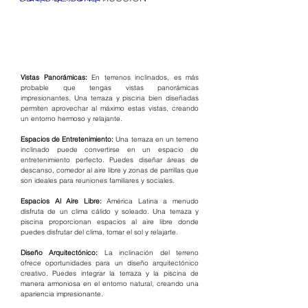
Vistas Panorámicas: 
En terrenos inclinados, es más 
probable que tengas vistas panorámicas 
impresionantes. Una terraza y piscina bien diseñadas 
permiten aprovechar al máximo estas vistas, creando 
un entorno hermoso y relajante.
Espacios de Entretenimiento:
 Una terraza en un terreno 
inclinado puede convertirse en un espacio de 
entretenimiento perfecto. Puedes diseñar áreas de 
descanso, comedor al aire libre y zonas de parrillas que 
son ideales para reuniones familiares y sociales.
Espacios Al Aire Libre:
 América Latina a menudo 
disfruta de un clima cálido y soleado. Una terraza y 
piscina proporcionan espacios al aire libre donde 
puedes disfrutar del clima, tomar el sol y relajarte.
Diseño Arquitectónico:
 La inclinación del terreno 
ofrece oportunidades para un diseño arquitectónico 
creativo. Puedes integrar la terraza y la piscina de 
manera armoniosa en el entorno natural, creando una 
apariencia impresionante.