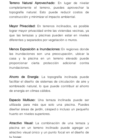
Terreno Natural Aprovechado: 
En lugar de nivelar 
completamente el terreno, puedes aprovechar la 
topografía natural. Esto puede reducir costos de 
construcción y minimizar el impacto ambiental.
Mayor Privacidad: 
En terrenos inclinados, es posible 
lograr mayor privacidad entre las viviendas vecinas, ya 
que las terrazas y piscinas pueden estar en niveles 
diferentes y separados por vegetación o muros.
Menos Exposición a Inundaciones: 
En regiones donde 
las inundaciones son una preocupación, ubicar la 
casa y la piscina en un terreno elevado puede 
proporcionar cierta protección adicional contra 
inundaciones.
Ahorro de Energía:
 La topografía inclinada puede 
facilitar el diseño de sistemas de circulación de aire y 
sombreado natural, lo que puede contribuir al ahorro 
de energía en climas cálidos.
Espacio Multiuso: 
Una terraza inclinada puede ser 
utilizada para más que solo una piscina. Puedes 
diseñar áreas de jardín, césped o incluso un pequeño 
huerto en niveles superiores.
Atractivo Visual:
 La combinación de una terraza y 
piscina en un terreno inclinado puede agregar un 
atractivo visual único y un punto focal en el diseño de 
tu hogar.