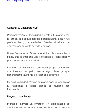
Construir tu Casa para Vivir:
Personalización y Comodidad: Construir tu propia casa 
te brinda la oportunidad de personalizarla según tus 
preferencias y necesidades. Puedes diseñarla de 
acuerdo con tu estilo de vida y gustos.
Hogar Permanente: Si planeas vivir en la casa a largo 
plazo, puede ofrecerte una sensación de estabilidad y 
pertenencia a la comunidad.
Inversión en Patrimonio: Una casa propia puede ser 
una inversión en patrimonio a largo plazo, ya que 
generalmente aumenta de valor con el tiempo.
Menos Flexibilidad: Vivir en tu propia casa puede limitar 
tu flexibilidad si tienes planes de mudarte con 
frecuencia.
Proyecto para Rentar:
Ingresos Pasivos: La inversión en propiedades de 
alquiler puede generar ingresos pasivos. Los alquileres 