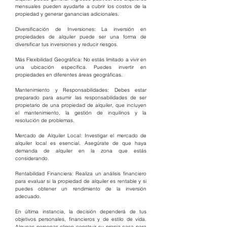
mensuales pueden ayudarte a cubrir los costos de la 
propiedad y generar ganancias adicionales.
Diversificación de Inversiones: La inversión en 
propiedades de alquiler puede ser una forma de 
diversificar tus inversiones y reducir riesgos.
Más Flexibilidad Geográfica: No estás limitado a vivir en 
una ubicación específica. Puedes invertir en 
propiedades en diferentes áreas geográficas.
Mantenimiento y Responsabilidades: Debes estar 
preparado para asumir las responsabilidades de ser 
propietario de una propiedad de alquiler, que incluyen 
el mantenimiento, la gestión de inquilinos y la 
resolución de problemas.
Mercado de Alquiler Local: Investigar el mercado de 
alquiler local es esencial. Asegúrate de que haya 
demanda de alquiler en la zona que estás 
considerando.
Rentabilidad Financiera: Realiza un análisis financiero 
para evaluar si la propiedad de alquiler es rentable y si 
puedes obtener un rendimiento de la inversión 
adecuado.
En última instancia, la decisión dependerá de tus 
objetivos personales, financieros y de estilo de vida. 
Algunas personas eligen construir su propia casa para 