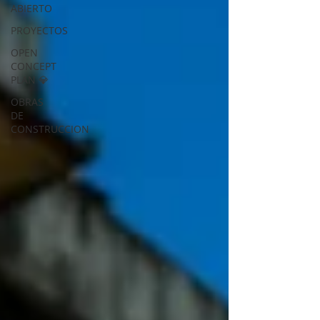
ABIERTO
PROYECTOS
OPEN
CONCEPT
PLAN 💎
OBRAS
DE
CONSTRUCCION