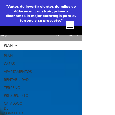
"Antes de invertir cientos de miles de
dólares en construir, primero
diseñamos la mejor estrategia para su
terreno y su proyecto."
Vlog
Sign Up
PLAN
PLAN
CASAS
APARTAMENTOS
RENTABILIDAD
TERRENO
PRESUPUESTO
CATALOGO
DE
CONCEPTO