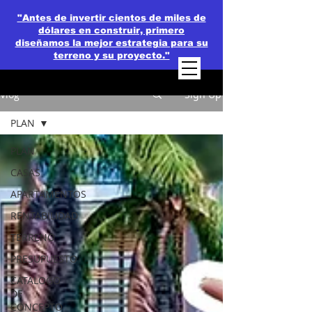
"Antes de invertir cientos de miles de
dólares en construir, primero
diseñamos la mejor estrategia para su
terreno y su proyecto."
Vlog
Sign Up
PLAN
PLAN
CASAS
APARTAMENTOS
RENTABILIDAD
TERRENO
PRESUPUESTO
CATALOGO
DE
CONCEPTO