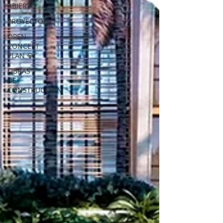
ABIERTO
PROYECTOS
OPEN
CONCEPT
PLAN 💎
OBRAS
DE
CONSTRUCCION