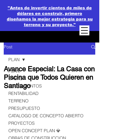
"Antes de invertir cientos de miles de
dólares en construir, primero
diseñamos la mejor estrategia para su
terreno y su proyecto."
Post
PLAN
Avance Especial: La Casa con
PLAN
Piscina que Todos Quieren en
CASAS
Santiago
APARTAMENTOS
RENTABILIDAD
TERRENO
PRESUPUESTO
CATALOGO DE CONCEPTO ABIERTO
PROYECTOS
OPEN CONCEPT PLAN 💎
OBRAS DE CONSTRUCCION