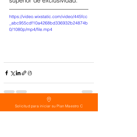
superior de exclusividad.
https://video.wixstatic.com/video/445fcc
_abc955cdf10a4268bd336932b24874b
0/1080p/mp4/file.mp4
Solicitud para iniciar su Plan Maestro C
See All
Related Posts