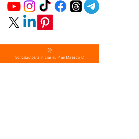
Solicitud para iniciar su Plan Maestro C
Política
de Reembolso:
Políticas de seguridad:
Preguntas frecuentes:
©
2026
Calderon Arquitectos
Arquitectura Concepto Abierto AC
A
EIRL no.
1322999
7
3