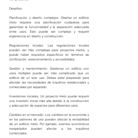
Desafíos:
Planificación y diseño complejos: Diseñar un edificio 
mixto requiere una planificación cuidadosa para 
garantizar la funcionalidad y la separación adecuada 
entre usos. Esto puede ser complejo y requerir 
experiencia en diseño y construcción.
Regulaciones locales: Las regulaciones locales 
pueden ser más complejas para proyectos mixtos, y 
puede haber requisitos específicos en términos de 
zonificación, estacionamiento y accesibilidad.
Gestión y mantenimiento: Gestionar un edificio con 
usos múltiples puede ser más complicado que un 
edificio de un solo uso. Debes estar preparado para 
abordar las necesidades de inquilinos residenciales y 
comerciales por separado.
Inversiones iniciales: Un proyecto mixto puede requerir 
una inversión inicial más alta debido a la construcción 
y adecuación de espacios para diferentes usos.
Cambios en el mercado: Los cambios en la economía y 
en los patrones de uso pueden afectar la rentabilidad 
de un edificio mixto. Por ejemplo, eventos económicos 
inesperados pueden afectar a los inquilinos 
comerciales.