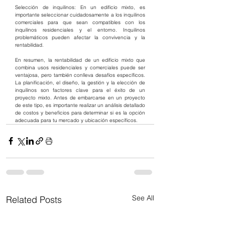
Selección de inquilinos: En un edificio mixto, es 
importante seleccionar cuidadosamente a los inquilinos 
comerciales para que sean compatibles con los 
inquilinos residenciales y el entorno. Inquilinos 
problemáticos pueden afectar la convivencia y la 
rentabilidad.
En resumen, la rentabilidad de un edificio mixto que 
combina usos residenciales y comerciales puede ser 
ventajosa, pero también conlleva desafíos específicos. 
La planificación, el diseño, la gestión y la elección de 
inquilinos son factores clave para el éxito de un 
proyecto mixto. Antes de embarcarse en un proyecto 
de este tipo, es importante realizar un análisis detallado 
de costos y beneficios para determinar si es la opción 
adecuada para tu mercado y ubicación específicos.
See All
Related Posts