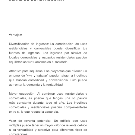
Ventajas:
Diversificación de ingresos: La combinación de usos 
residenciales y comerciales puede diversificar tus 
fuentes de ingresos. Los ingresos por alquiler de 
locales comerciales y espacios residenciales pueden 
equilibrar las fluctuaciones en el mercado.
Atractivo para inquilinos: Los proyectos que ofrecen un 
entorno de "vivir y trabajar" pueden atraer a inquilinos 
que buscan comodidad y conveniencia. Esto puede 
aumentar la demanda y la rentabilidad.
Mayor ocupación: Al combinar usos residenciales y 
comerciales, es posible que tengas una ocupación 
más constante durante todo el año. Los inquilinos 
comerciales y residenciales pueden complementarse 
entre sí, lo que reduce la vacancia.
Valor de reventa potencial: Un edificio con usos 
múltiples puede tener un mayor valor de reventa debido 
a su versatilidad y atractivo para diferentes tipos de 
compradores.