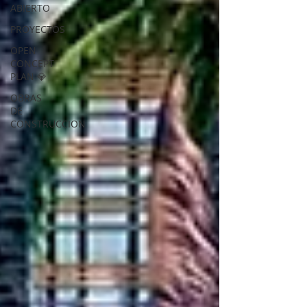
ABIERTO
PROYECTOS
OPEN
CONCEPT
PLAN 💎
OBRAS
DE
CONSTRUCCION