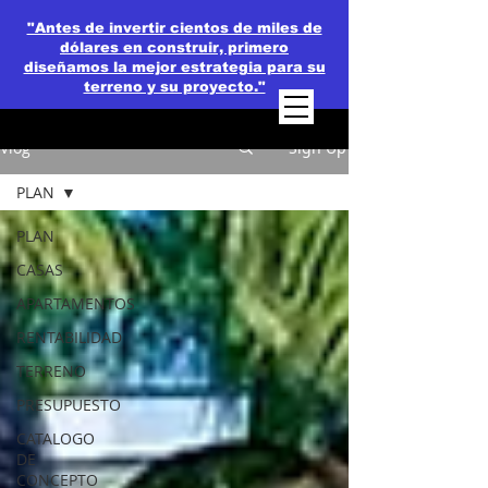
"Antes de invertir cientos de miles de
dólares en construir, primero
diseñamos la mejor estrategia para su
terreno y su proyecto."
Vlog
Sign Up
PLAN
PLAN
CASAS
APARTAMENTOS
RENTABILIDAD
TERRENO
PRESUPUESTO
CATALOGO
DE
CONCEPTO