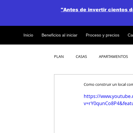
"Antes de invertir cientos 
Inicio
Beneficios al iniciar
Proceso y precios
Ca
PLAN
CASAS
APARTAMENTOS
CATALOGO DE CONCEPTO ABIERTO
Como construir un local co
https://www.youtube
v=rY0qunCo8P4&feat
OBRAS DE CONSTRUCCION