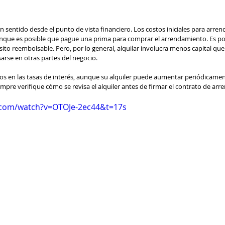
 sentido desde el punto de vista financiero. Los costos iniciales para arre
unque es posible que pague una prima para comprar el arrendamiento. Es po
to reembolsable. Pero, por lo general, alquilar involucra menos capital que
sarse en otras partes del negocio.
s en las tasas de interés, aunque su alquiler puede aumentar periódicame
iempre verifique cómo se revisa el alquiler antes de firmar el contrato de ar
.com/watch?v=OTOJe-2ec44&t=17s