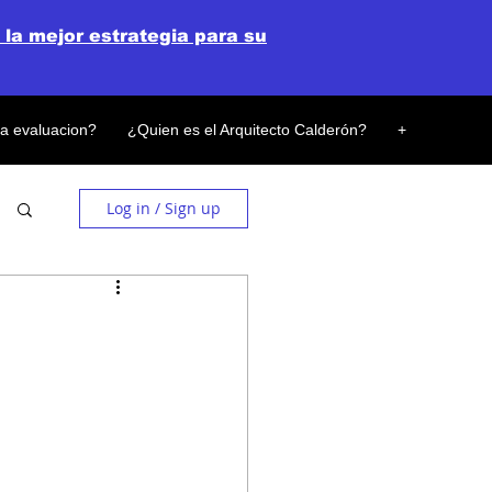
 la mejor estrategia para su
la evaluacion?
¿Quien es el Arquitecto Calderón?
+
Log in / Sign up