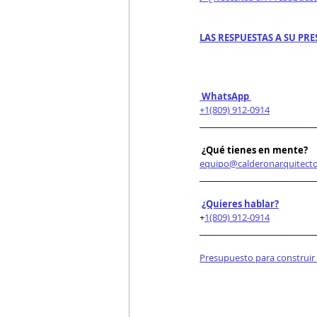
LAS RESPUESTAS A SU PRE
 WhatsApp 
+1(809) 912-0914
___________________________
 ¿Qué tienes en mente?
equipo@calderonarquitect
___________________________
¿Quieres hablar?
+
1(809) 912-0914
___________________________
Presupuesto para construir