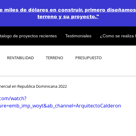
de miles de dólares en construir, primero diseñamos
terreno y su proyecto."
talogo de proyectos recientes
Testimoniales
¿Como se realiza 
RENTABILIDAD
TERRENO
PRESUPUESTO
PROYECTOS
OPEN CONCEPT PLAN 💎
mercial en Republica Dominicana 2022
.com/watch?
ure=emb_imp_woyt&ab_channel=ArquitectoCalderon