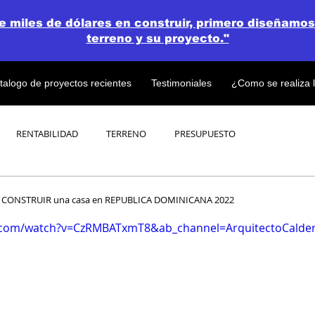
de miles de dólares en construir, primero diseñamos
terreno y su proyecto."
talogo de proyectos recientes
Testimoniales
¿Como se realiza 
RENTABILIDAD
TERRENO
PRESUPUESTO
PROYECTOS
OPEN CONCEPT PLAN 💎
 CONSTRUIR una casa en REPUBLICA DOMINICANA 2022
.com/watch?v=CzRMBATxmT8&ab_channel=ArquitectoCalde