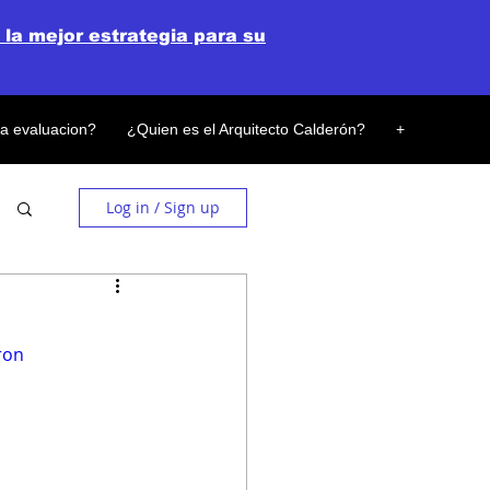
 la mejor estrategia para su
la evaluacion?
¿Quien es el Arquitecto Calderón?
+
Log in / Sign up
ron