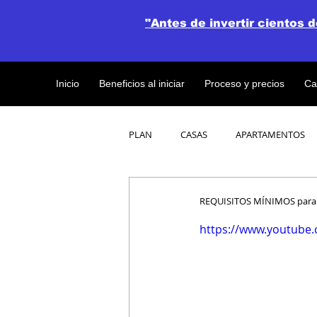
"Antes de invertir cientos 
Inicio
Beneficios al iniciar
Proceso y precios
Ca
PLAN
CASAS
APARTAMENTOS
CATALOGO DE CONCEPTO ABIERTO
REQUISITOS MÍNIMOS para
https://www.youtube
OBRAS DE CONSTRUCCION