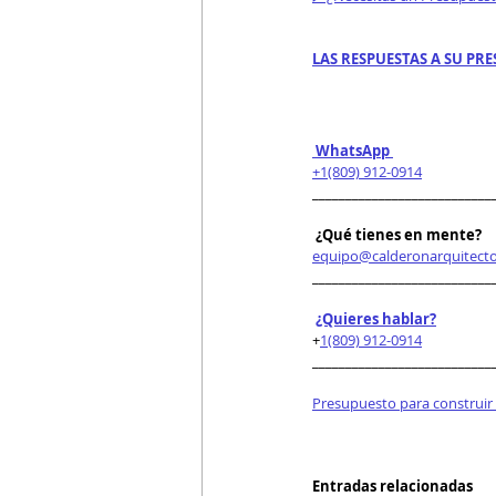
LAS RESPUESTAS A SU PRE
 WhatsApp 
+1(809) 912-0914
___________________________
 ¿Qué tienes en mente?
equipo@calderonarquitect
___________________________
¿Quieres hablar?
+
1(809) 912-0914
___________________________
Presupuesto para construir
Entradas relacionadas