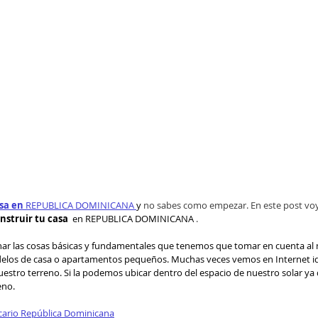
sa en 
REPUBLICA DOMINICANA 
y 
no sabes como empezar. En este post voy 
onstruir tu casa
en REPUBLICA DOMINICANA 
.
nar las cosas básicas y fundamentales que tenemos que tomar en cuenta al 
odelos de casa o apartamentos pequeños. Muchas veces vemos en Internet i
estro terreno. Si la podemos ubicar dentro del espacio de nuestro solar y
no.  
cario República Dominicana