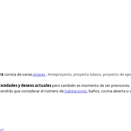
ra
 consta de varias
 etapas 
: Anteproyecto, proyecto básico, proyecto de ejec
ecesidades y deseos actuales
 pero también es momento de ser previsores. S
, tendrás que considerar el número de
 habitaciones
, baños, cocina abierta o c
to?