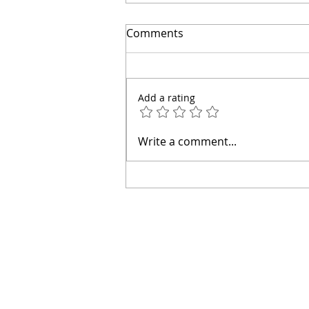
El secreto para ahorrar
Comments
miles | Arquitecto Calderon
Add a rating
Write a comment...