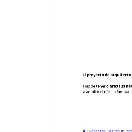
El 
proyecto de arquitectu
Has de tener
 claras tus n
a ampliar el núcleo familiar
▶️ ¿Necesitas un Presupues