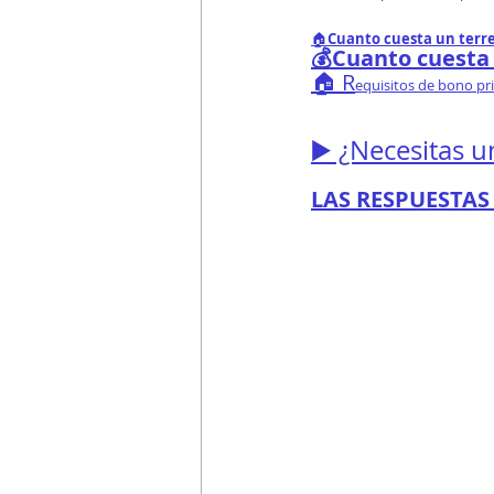
🏠
Cuanto cuesta un terr
💰Cuanto cuesta
🏠 R
equisitos de bono pr
▶️ ¿Necesitas u
LAS RESPUESTAS